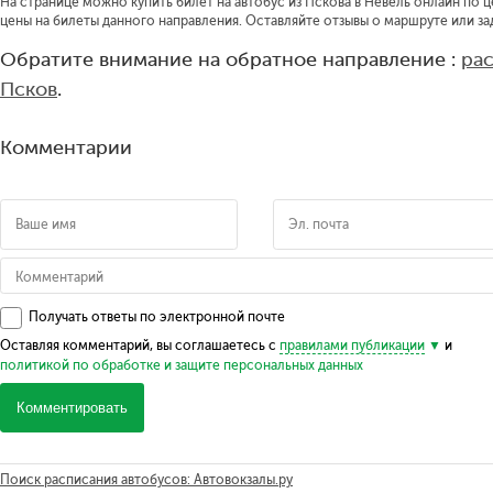
На странице можно купить билет на автобус из Пскова в Невель онлайн по ц
цены на билеты данного направления. Оставляйте отзывы о маршруте или за
Обратите внимание на обратное направление :
ра
Псков
.
Комментарии
Получать ответы по электронной почте
Оставляя комментарий, вы соглашаетесь с
правилами публикации
и
политикой по обработке и защите персональных данных
Комментировать
Поиск расписания автобусов: Автовокзалы.ру