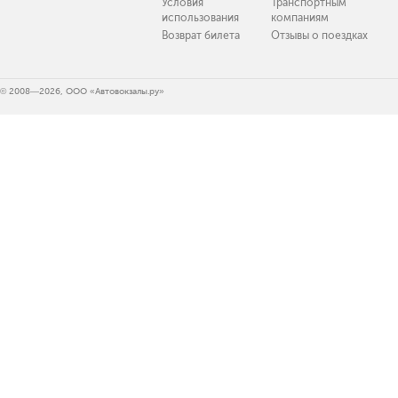
Условия
Транспортным
использования
компаниям
Возврат билета
Отзывы о поездках
© 2008—2026, ООО «Автовокзалы.ру»