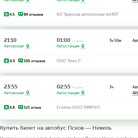
4.5
89 отзывов
АО "Брянская автоколонна №1403"
21:10
01:00
3ч 50м
Авг
+1 день
Автовокзал
Автостанция
4.0
305 отзывов
ООО "Клен 2"
23:55
02:55
3ч
Авг
+1 день
др
Автовокзал
Автостанция
4.8
521 отзыв
Ecolines (ООО "АМРОН")
Купить билет на автобус Псков — Невель