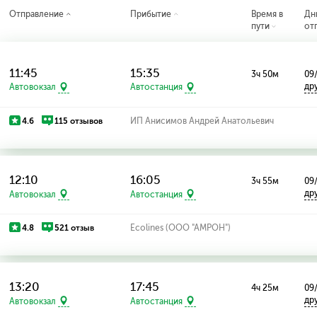
Отправление
Прибытие
Время в
Дн
пути
от
11:45
15:35
3ч 50м
09/
др
Автовокзал
Автостанция
4.6
115 отзывов
ИП Анисимов Андрей Анатольевич
12:10
16:05
3ч 55м
09/
др
Автовокзал
Автостанция
4.8
521 отзыв
Ecolines (ООО "АМРОН")
13:20
17:45
4ч 25м
09
др
Автовокзал
Автостанция