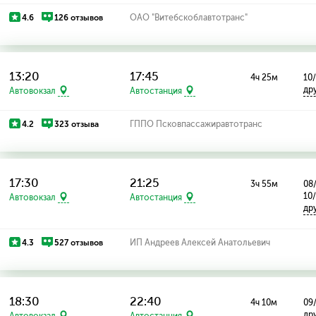
4.6
126 отзывов
ОАО "Витебскоблавтотранс"
13:20
17:45
4ч 25м
10
др
Автовокзал
Автостанция
4.2
323 отзыва
ГППО Псковпассажиравтотранс
17:30
21:25
3ч 55м
08/
10
Автовокзал
Автостанция
др
4.3
527 отзывов
ИП Андреев Алексей Анатольевич
18:30
22:40
4ч 10м
09
др
Автовокзал
Автостанция