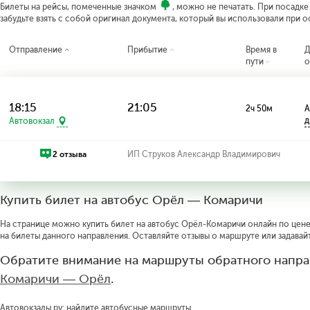
Билеты на рейсы, помеченные значком
, можно не печатать. При посадк
забудьте взять с собой оригинал документа, который вы использовали при 
Отправление
Прибытие
Время в
Д
пути
о
18:15
21:05
2ч 50м
А
д
Автовокзал
2 отзыва
ИП Струков Александр Владимирович
Купить билет на автобус Орёл — Комаричи
На странице можно купить билет на автобус Орёл-Комаричи онлайн по цене 
на билеты данного направления. Оставляйте отзывы о маршруте или задавай
Обратите внимание на маршруты обратного напра
Комаричи — Орёл
.
Автовокзалы.ру: найдите автобусные маршруты