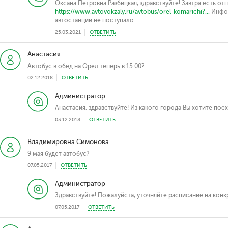
Оксана Петровна Разбицкая, здравствуйте! Завтра есть отп
https://www.avtovokzaly.ru/avtobus/orel-komarichi?...
Инфор
автостанции не поступало.
25.03.2021
ОТВЕТИТЬ
Анастасия
Автобус в обед на Орел теперь в 15:00?
02.12.2018
ОТВЕТИТЬ
Администратор
Анастасия, здравствуйте! Из какого города Вы хотите поех
03.12.2018
ОТВЕТИТЬ
Владимировна Симонова
9 мая будет автобус?
07.05.2017
ОТВЕТИТЬ
Администратор
Здравствуйте! Пожалуйста, уточняйте расписание на конк
07.05.2017
ОТВЕТИТЬ