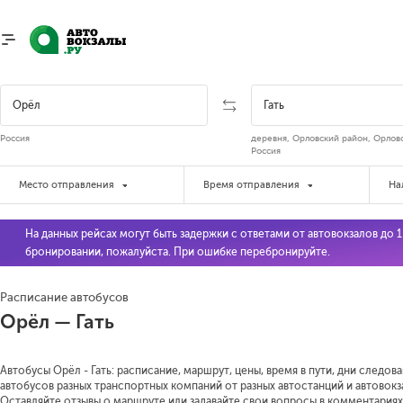
Россия
деревня, Орловский район, Орловс
Россия
Место отправления
Время отправления
На
На данных рейсах могут быть задержки с ответами от автовокзалов до 
бронировании, пожалуйста. При ошибке перебронируйте.
Расписание автобусов
Орёл — Гать
Автобусы Орёл - Гать: расписание, маршрут, цены, время в пути, дни следов
автобусов разных транспортных компаний от разных автостанций и автовокза
Оставляйте отзывы о маршруте или задавайте свои вопросы в комментариях