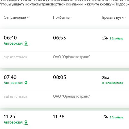
Чтобы увидеть контакты транспортной компании, нажмите кнопку «Подроб
Отправление
Прибытие
Время в пути
06:40
06:53
13м
В Змиёвка
Автовокзал
ОАО "Орёлавтотранс"
ещё нет отзывов
07:40
08:05
25м
Автовокзал
В Голохвастово
ОАО "Орёлавтотранс"
ещё нет отзывов
11:25
11:38
13м
В Змиёвка
Автовокзал