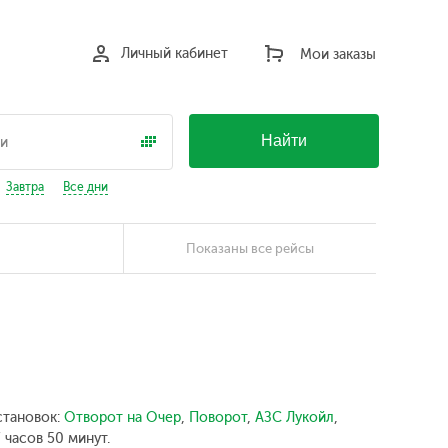
Личный кабинет
Мои заказы
Найти
Завтра
Все дни
Показаны все рейсы
становок:
Отворот на Очер
,
Поворот
,
АЗС Лукойл
,
 часов 50 минут.