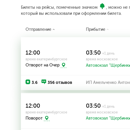
Билеты на рейсы, помеченные значком
, можно не 
который вы использовали при оформлении билета.
Отправление
Прибытие
12:00
03:50
+1 день
время екатеринбургское
время московское
Отворот на Очер
Автовокзал "Щербинк
3.6
356 отзывов
ИП Амельченко Антон
12:00
03:50
+1 день
время екатеринбургское
время московское
Поворот
Автовокзал "Щербинк