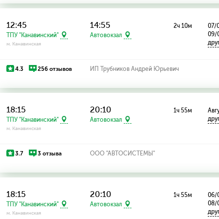
12:45
14:55
2ч 10м
07/0
09/
ТПУ "Канавинский"
Автовокзал
дру
м. Канавинская
4.3
256 отзывов
ИП Трубников Андрей Юрьевич
18:15
20:10
1ч 55м
Авгу
дру
ТПУ "Канавинский"
Автовокзал
м. Канавинская
3.7
3 отзыва
ООО "АВТОСИСТЕМЫ"
18:15
20:10
1ч 55м
06/0
08/
ТПУ "Канавинский"
Автовокзал
дру
м. Канавинская