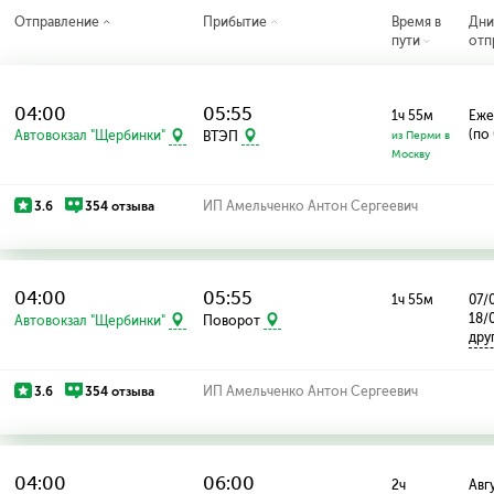
Отправление
Прибытие
Время в
Дн
пути
отп
04:00
05:55
1ч 55м
Еже
(по
Автовокзал "Щербинки"
ВТЭП
из Перми в
Москву
3.6
354 отзыва
ИП Амельченко Антон Сергеевич
04:00
05:55
1ч 55м
07/
18/
Автовокзал "Щербинки"
Поворот
дру
3.6
354 отзыва
ИП Амельченко Антон Сергеевич
04:00
06:00
2ч
Авгу