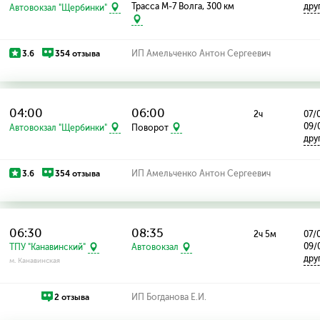
Трасса М-7 Волга, 300 км
дру
Автовокзал "Щербинки"
3.6
354 отзыва
ИП Амельченко Антон Сергеевич
04:00
06:00
2ч
07/0
09/
Автовокзал "Щербинки"
Поворот
дру
3.6
354 отзыва
ИП Амельченко Антон Сергеевич
06:30
08:35
2ч 5м
07/0
09/
ТПУ "Канавинский"
Автовокзал
дру
м. Канавинская
2 отзыва
ИП Богданова Е.И.