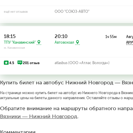
ООО "СОЮЗ-АВТО"
ещё нет отзывов
18:15
20:10
1ч 55м
Авгу
дру
ТПУ "Канавинский"
Автовокзал
м. Канавинская
4.5
201 отзыв
atlasbus (ООО «Атлас Вологда»)
Купить билет на автобус Нижний Новгород — Вяз
На странице можно купить билет на автобус из Нижнего Новгорода в Вязники
актуальные цены на билеты данного направления. Оставляйте отзывы о марш
Обратите внимание на маршруты обратного напра
Вязники — Нижний Новгород
.
Комментарии