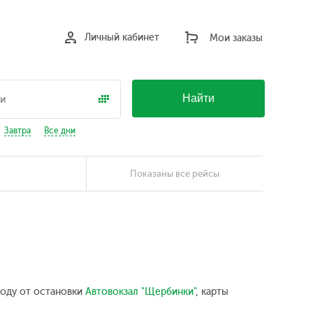
Личный кабинет
Мои заказы
Найти
Завтра
Все дни
Показаны все рейсы
году от остановки
Автовокзал "Щербинки"
, карты