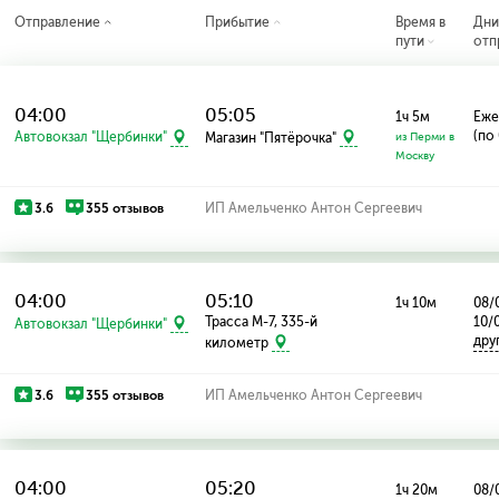
Отправление
Прибытие
Время в
Дн
пути
отп
04:00
05:05
1ч 5м
Еже
(по
Автовокзал "Щербинки"
Магазин "Пятёрочка"
из Перми в
Москву
3.6
355 отзывов
ИП Амельченко Антон Сергеевич
04:00
05:10
1ч 10м
08/
Трасса М-7, 335-й
10/
Автовокзал "Щербинки"
дру
километр
3.6
355 отзывов
ИП Амельченко Антон Сергеевич
04:00
05:20
1ч 20м
08/