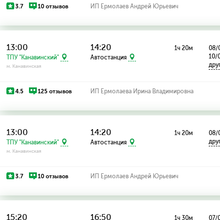
3.7
10 отзывов
ИП Ермолаев Андрей Юрьевич
13:00
14:20
1ч 20м
08/
10/
ТПУ "Канавинский"
Автостанция
дру
м. Канавинская
4.5
125 отзывов
ИП Ермолаева Ирина Владимировна
13:00
14:20
1ч 20м
08/
дру
ТПУ "Канавинский"
Автостанция
м. Канавинская
3.7
10 отзывов
ИП Ермолаев Андрей Юрьевич
15:20
16:50
1ч 30м
07/0