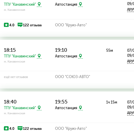
09/
ТПУ "Канавинский"
Автостанция
дру
м. Канавинская
4.0
122 отзыва
ООО "Круиз-Авто"
18:15
19:10
55м
07/0
09/
ТПУ "Канавинский"
Автостанция
дру
м. Канавинская
ООО "СОЮЗ-АВТО"
ещё нет отзывов
18:40
19:55
1ч 15м
07/0
09/
ТПУ "Канавинский"
Автостанция
дру
м. Канавинская
4.0
122 отзыва
ООО "Круиз-Авто"