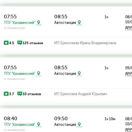
07:55
08:55
1ч
08/
10/
ТПУ "Канавинский"
Автостанция
дру
м. Канавинская
4.5
125 отзывов
ИП Ермолаева Ирина Владимировна
07:55
08:55
1ч
09/
дру
ТПУ "Канавинский"
Автостанция
м. Канавинская
3.7
10 отзывов
ИП Ермолаев Андрей Юрьевич
08:40
09:50
1ч 10м
08/
10/
ТПУ "Канавинский"
Автостанция
дру
м. Канавинская