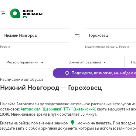
Россия
Владимирская область, Россия
Место отправления
Время отправления
На
Подождите, возможно, мы найдём е
Расписание автобусов
Нижний Новгород — Гороховец
На сайте Автовокзалы.ру представлено актуальное расписание автобусов из
остановок:
Автовокзал "Щербинки"
,
ТПУ "Канавинский"
, карты маршрута на в
18:40.
Минимальное время в пути составляет 55 минут.
Билеты на рейсы, помеченные значком
, можно не печатать. При посадк
забудьте взять с собой оригинал документа, который вы использовали при 