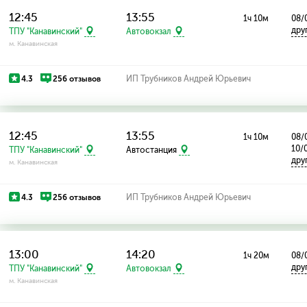
12:45
13:55
1ч 10м
08/
дру
ТПУ "Канавинский"
Автовокзал
м. Канавинская
4.3
256 отзывов
ИП Трубников Андрей Юрьевич
12:45
13:55
1ч 10м
08/
10/
ТПУ "Канавинский"
Автостанция
дру
м. Канавинская
4.3
256 отзывов
ИП Трубников Андрей Юрьевич
13:00
14:20
1ч 20м
08/
дру
ТПУ "Канавинский"
Автовокзал
м. Канавинская