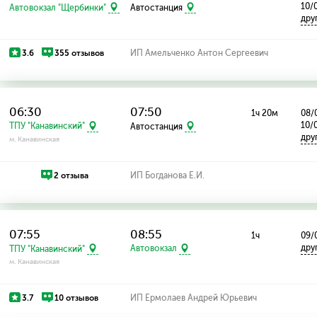
10/
Автовокзал "Щербинки"
Автостанция
дру
3.6
355 отзывов
ИП Амельченко Антон Сергеевич
06:30
07:50
1ч 20м
08/
10/
ТПУ "Канавинский"
Автостанция
дру
м. Канавинская
2 отзыва
ИП Богданова Е.И.
07:55
08:55
1ч
09/
дру
ТПУ "Канавинский"
Автовокзал
м. Канавинская
3.7
10 отзывов
ИП Ермолаев Андрей Юрьевич