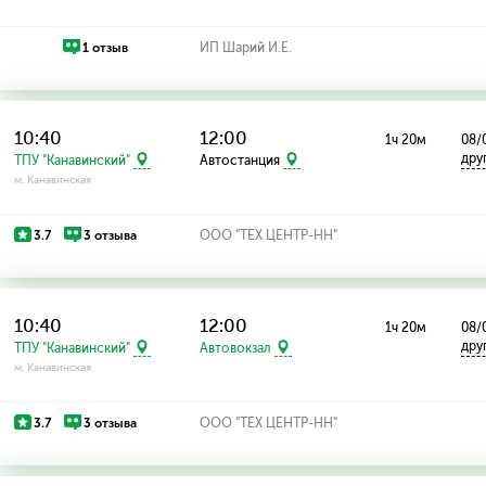
1 отзыв
ИП Шарий И.Е.
10:40
12:00
1ч 20м
08/
дру
ТПУ "Канавинский"
Автостанция
м. Канавинская
3.7
3 отзыва
ООО "ТЕХ ЦЕНТР-НН"
10:40
12:00
1ч 20м
08/
дру
ТПУ "Канавинский"
Автовокзал
м. Канавинская
3.7
3 отзыва
ООО "ТЕХ ЦЕНТР-НН"