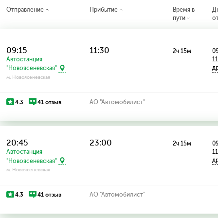
Отправление
Прибытие
Время в
Д
пути
о
09:15
11:30
2ч 15м
09
Автостанция
1
д
"Новоясеневская"
м. Новоясеневская
4.3
41 отзыв
АО "Автомобилист"
20:45
23:00
2ч 15м
09
Автостанция
1
д
"Новоясеневская"
м. Новоясеневская
4.3
41 отзыв
АО "Автомобилист"