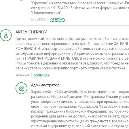
"Орехово" на автостанцию "Новоясеневская" Калужско-Ри
ежедневно в 9:15 и 20:45. Источником информации являет
"Новоясеневская".
24.11.2020
ОТВЕТИТЬ
ARTEM CHERNOV
Где на вашем сайте спрятана информация о том, что билеты на а
паспорта, а для несовершеннолетних детей - при наличии ЗАГРА
РОЖДЕНИИ. Что паспорта родителей с вписанными детьми недост
автобусов такой информации нет. И прямых ссылок на страницы с 
(типа ПРАВИЛА ПРОДАЖИ БИЛЕТОВ). В итоге можно приехать с реб
чтобы поехать в деревню и оказаться перед фактом, что поездка не
ребенку теперь нужен загранпаспорт - это отдельная фантастика.
19.07.2016
ОТВЕТИТЬ
Администратор
Здравствуйте! Сайт avtovokzaly.ru не осуществляет прод
размещена. На данный момент Минтрансом России устан
удостоверяющих личность пассажира, при предъявлении 
билет: паспорт гражданина Российской Федерации; пасп
паспорт гражданина Российской Федерации; паспорт ино
рождении (для детей, не достигших возраста 14 лет); у
удостоверение личности лица без гражданства; временн
органами внутренних дел; военный билет военнослужаще