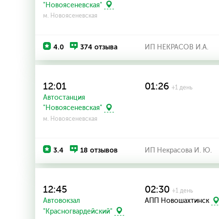
"Новоясеневская"
м. Новоясеневская
4.0
374 отзыва
ИП НЕКРАСОВ И.А.
12:01
01:26
+1 день
Автостанция
"Новоясеневская"
м. Новоясеневская
3.4
18 отзывов
ИП Некрасова И. Ю.
12:45
02:30
+1 день
Автовокзал
АПП Новошахтинск
"Красногвардейский"