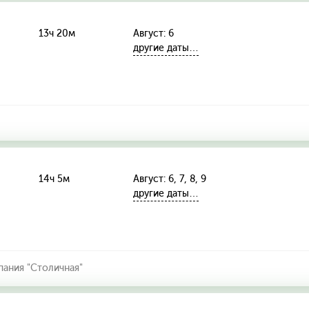
13ч 20м
Август: 6
другие даты…
14ч 5м
Август: 6, 7, 8, 9
другие даты…
ания "Столичная"