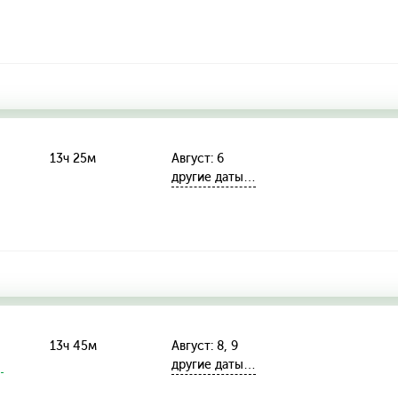
13ч 25м
Август: 6
другие даты…
13ч 45м
Август: 8, 9
другие даты…