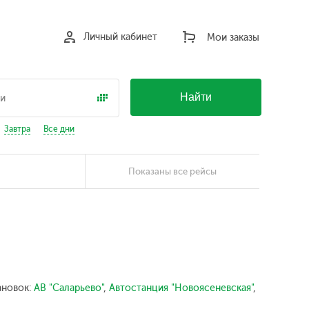
Личный кабинет
Мои заказы
Найти
Завтра
Все дни
Показаны все рейсы
ановок:
АВ "Саларьево"
,
Автостанция "Новоясеневская"
,