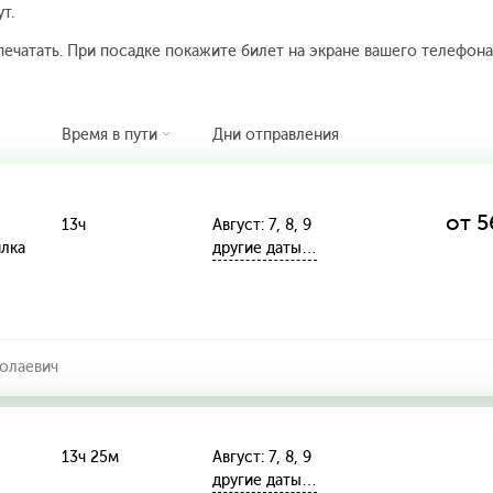
т.
печатать. При посадке покажите билет на экране вашего телефона.
Время в пути
Дни отправления
от 5
13ч
Август: 7, 8, 9
илка
другие даты…
олаевич
13ч 25м
Август: 7, 8, 9
другие даты…