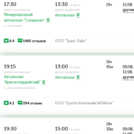
17:30
13:30
19ч
15/08
+1 день
други
время московское
время самарское
Международный
Автовокзал
автовокзал "Саларьево"
м. Саларьево
4.4
1465 отзывов
ООО "Транс Лайн"
16ч
19:15
13:00
45м
09/08,
+1 день
11/08,
время московское
время самарское
Автовокзал
други
Автовокзал
"Красногвардейский"
м. Красногвардейская
4.2
264 отзыва
ООО "Группа Компаний АйТиКом"
18ч
19:30
15:00
30м
09/08,
+1 день