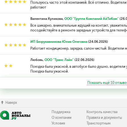
Пользуюсь часто этой компанией. Всё отлично. Водител
работают
Валентина Куликова,
ООО "Группа Компаний АйТиКом"
(26.
Все шикарно, внимательные идущий на контакт, уважител
посодействуйте в ремонте зарядных устройств для телефо
ИП Безрукавникова Юлия Олеговна
(24.06.2026)
Работает кондиционер, зарядка, салон чистый. Водители 
Любовь,
ООО "Транс Лайн"
(22.06.2026)
Поездка была ужасной, в автобусе было душно, водители 
Поездка была ужасной.
Показать ещё
10
отзыво
Наверх
Поддержка
Контроль качества
О компании
Правила и документы
Условия
Транспортным