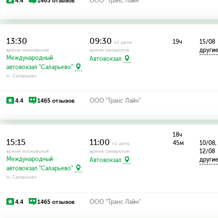
4.4
1465 отзывов
ООО "Транс Лайн"
13:30
09:30
19ч
15/08
+1 день
други
время московское
время самарское
Международный
Автовокзал
автовокзал "Саларьево"
м. Саларьево
4.4
1465 отзывов
ООО "Транс Лайн"
18ч
15:15
11:00
45м
10/08,
+1 день
12/08
время московское
время самарское
Международный
други
Автовокзал
автовокзал "Саларьево"
м. Саларьево
4.4
1465 отзывов
ООО "Транс Лайн"