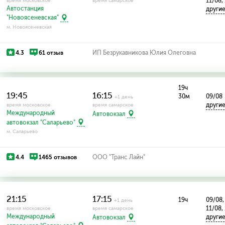
11/08,
время московское
время самарское
Автостанция
други
"Новоясеневская"
м. Новоясеневская
4.3
61 отзыв
ИП Безрукавникова Юлия Олеговна
19ч
19:45
16:15
30м
09/08
+1 день
други
время московское
время самарское
Международный
Автовокзал
автовокзал "Саларьево"
м. Саларьево
4.4
1465 отзывов
ООО "Транс Лайн"
21:15
17:15
19ч
09/08,
+1 день
11/08,
время московское
время самарское
Международный
други
Автовокзал