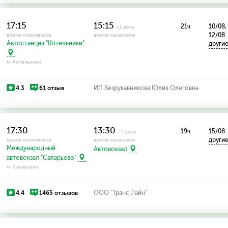
17:15
15:15
21ч
10/08,
+1 день
12/08
время московское
время самарское
Автостанция "Котельники"
други
м. Котельники
4.3
61 отзыв
ИП Безрукавникова Юлия Олеговна
17:30
13:30
19ч
15/08
+1 день
други
время московское
время самарское
Международный
Автовокзал
автовокзал "Саларьево"
м. Саларьево
4.4
1465 отзывов
ООО "Транс Лайн"