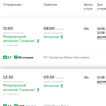
Отправление
Прибытие
Время
Дни
в пути
отпра
11:00
08:00
20ч
10/08,
+1 день
12/08
время московское
время самарское
Международный
други
Автовокзал
автовокзал "Саларьево"
м. Саларьево
3.7
68 отзывов
ИП Черникова Ирина Николаевна
13:30
09:30
19ч
15/08
+1 день
други
время московское
время самарское
Международный
Автовокзал
автовокзал "Саларьево"
м. Саларьево