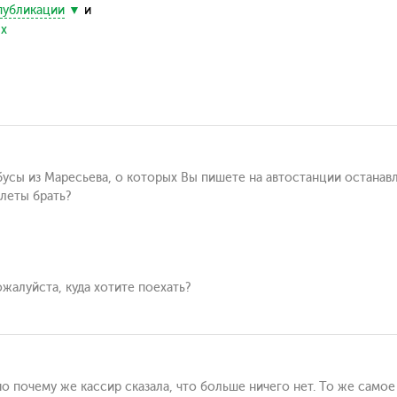
публикации
и
ых
бусы из Маресьева, о которых Вы пишете на автостанции останав
леты брать?
ожалуйста, куда хотите поехать?
но почему же кассир сказала, что больше ничего нет. То же самое