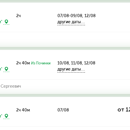
2ч
07/08-09/08, 12/08
другие даты…
и"
2ч 40м
10/08, 11/08, 12/08
Из Починки
другие даты…
и"
 Сергеевич
от 1
2ч 40м
07/08
и"