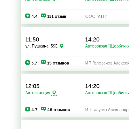
4.4
151 отзыв
ООО "АТП"
11:50
14:20
ул. Пушкина, 59Е
Автовокзал "Щербинк
3.7
15 отзывов
ИП Голованов Алексе
12:05
14:20
Автостанция
Автовокзал "Щербинк
4.7
48 отзывов
ИП Галузин Александр