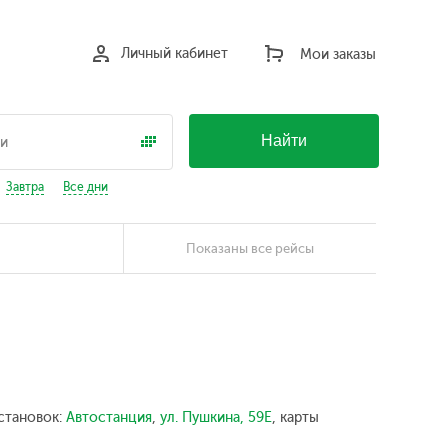
Личный кабинет
Мои заказы
Найти
Завтра
Все дни
Показаны все рейсы
становок:
Автостанция
,
ул. Пушкина, 59Е
, карты