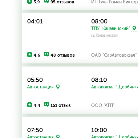
3.9
95 отзывов
ИП Гула Роман Виктор
04:01
08:00
ТПУ "Канавинский"
м. Канавинская
4.6
48 отзывов
ОАО "СарАвтовокзал"
05:50
08:10
Автостанция
Автовокзал "Щербинк
4.4
151 отзыв
ООО "АТП"
07:50
10:00
Автостанция
Автовокзал "Щербинк