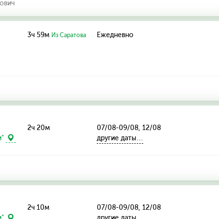
ович
3ч 59м
Ежедневно
Из Саратова
2ч 20м
07/08-09/08, 12/08
другие даты…
и"
2ч 10м
07/08-09/08, 12/08
другие даты…
и"