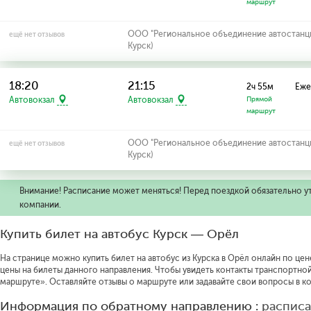
маршрут
ООО "Региональное объединение автостанций
ещё нет отзывов
Курск)
18:20
21:15
2ч 55м
Еже
Автовокзал
Автовокзал
Прямой
маршрут
ООО "Региональное объединение автостанций
ещё нет отзывов
Курск)
Внимание! Расписание может меняться! Перед поездкой обязательно у
компании.
Купить билет на автобус Курск — Орёл
На странице можно купить билет на автобус из Курска в Орёл онлайн по цене
цены на билеты данного направления.
Чтобы увидеть контакты транспортно
маршруте».
Оставляйте отзывы о маршруте или задавайте свои вопросы в к
Информация по обратному направлению :
расписа