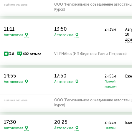
ООО "Региональное объединение автостанций
ещё нет отзывов
Курск)
11:11
13:50
2ч 39м
Авгу
10
Автовокзал
Автовокзал
дру
3.8
402 отзыва
VILENAbus (ИП Федотова Елена Петровна)
14:55
17:50
2ч 55м
Еже
Автовокзал
Автовокзал
Прямой
маршрут
ООО "Региональное объединение автостанций
ещё нет отзывов
Курск)
17:30
20:25
2ч 55м
Еже
Автовокзал
Автовокзал
Прямой