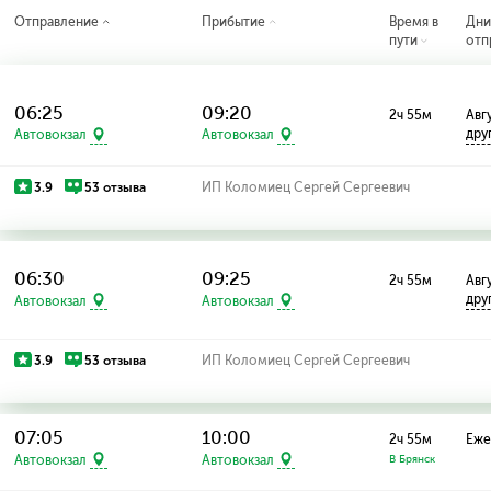
Отправление
Прибытие
Время в
Дн
пути
отп
06:25
09:20
2ч 55м
Авг
дру
Автовокзал
Автовокзал
3.9
53 отзыва
ИП Коломиец Сергей Сергеевич
06:30
09:25
2ч 55м
Авгу
дру
Автовокзал
Автовокзал
3.9
53 отзыва
ИП Коломиец Сергей Сергеевич
07:05
10:00
2ч 55м
Еже
Автовокзал
Автовокзал
В Брянск