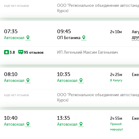
ООО "Региональное объединение автостанций
ещё нет отзывов
Курск)
07:35
09:45
2ч 10м
Авгу
дру
Автовокзал
ОП Ботаника
3.8
95 отзывов
ИП Легенький Максим Евгеньевич
08:10
10:35
2ч 25м
Еже
Автовокзал
Автовокзал
В Калугу
ООО "Региональное объединение автостанций
ещё нет отзывов
Курск)
10:40
13:35
2ч 55м
Еже
Автовокзал
Автовокзал
Прямой
маршрут