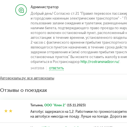
Администратор
Добрый день! Согласно ст.21 "Правил перевозок пассаж
и городским наземным электрическим транспортом" - " 
пользование залами ожидания и туалетами, размещенными 
наличии билета, подтверждающего право проезда по марш
которого включен остановочный пункт, расположенный н
автостанции: в течение времени, установленного владель
2 часов с фактического времени прибытия транспортного 
являющегося пунктом назначения; в течение срока действ
задержки отправления и (или) опоздания прибытия транспо
остановочных пунктов." Вы можете оставить жалобу в кни
обратиться в Ространснадзор
http://rostransnadzor.ru/
.
14.07.2016
ОТВЕТИТЬ
Автовокзалы.ру: все автовокзалы
Отзывы о поездках
Татьяна,
ООО "Клен 2"
(15.11.2023)
Автобус задержался на 1,2. Работники по громкогоаорите
на автобусе никогда не поеду. Лучше на поезде. Дорога в