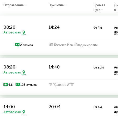
Отправление
Прибытие
Время в
Д
пути
от
08:20
14:24
6ч 4м
Ав
др
Автовокзал
2 отзыва
ИП Козычев Иван Владимирович
08:20
14:40
6ч 20м
Ав
др
Автовокзал
4.6
123 отзыва
ГУ "Краевое АТП"
14:00
20:04
6ч 4м
Ав
др
Автовокзал