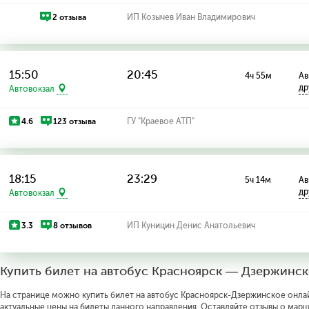
2 отзыва
ИП Козычев Иван Владимирович
15:50
20:45
4ч 55м
Ав
др
Автовокзал
4.6
123 отзыва
ГУ "Краевое АТП"
18:15
23:29
5ч 14м
Ав
др
Автовокзал
3.3
8 отзывов
ИП Куницин Денис Анатольевич
Купить билет на автобус Красноярск — Дзержинс
На странице можно купить билет на автобус Красноярск-Дзержинское онлайн
актуальные цены на билеты данного направления. Оставляйте отзывы о марш