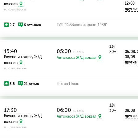
12/08
вокзала
другие
м. Кремлёвская
2.7
6 отзывов
ГУП "Каббалкавторанс-1438"
13ч
15:40
05:00
20м
06/08, 
+1 день
Вкусно и точка у Ж/Д
08/08
Автокасса Ж/Д вокзал
другие
вокзала
м. Кремлёвская
3.8
21 отзыв
Поток Плюс
12ч
17:30
06:00
30м
08/08
+1 день
Вкусно и точка у Ж/Д
другие
Автокасса Ж/Д вокзал
вокзала
м. Кремлёвская