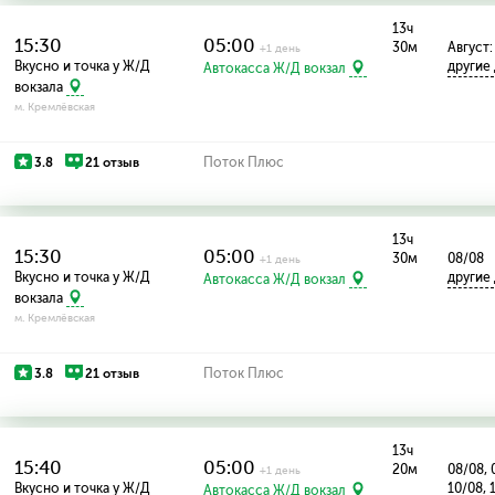
13ч
15:30
05:00
30м
Август: 
+1 день
Вкусно и точка у Ж/Д
другие
Автокасса Ж/Д вокзал
вокзала
м. Кремлёвская
3.8
21 отзыв
Поток Плюс
13ч
15:30
05:00
30м
08/08
+1 день
Вкусно и точка у Ж/Д
другие
Автокасса Ж/Д вокзал
вокзала
м. Кремлёвская
3.8
21 отзыв
Поток Плюс
13ч
15:40
05:00
20м
08/08, 
+1 день
Вкусно и точка у Ж/Д
10/08, 
Автокасса Ж/Д вокзал