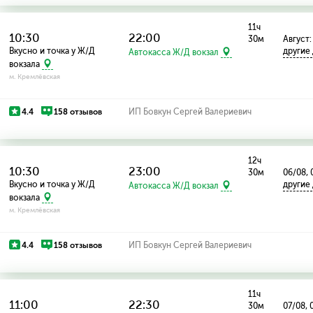
11ч
10:30
22:00
30м
Август:
Вкусно и точка у Ж/Д
другие
Автокасса Ж/Д вокзал
вокзала
м. Кремлёвская
4.4
158 отзывов
ИП Бовкун Сергей Валериевич
12ч
10:30
23:00
30м
06/08, 
Вкусно и точка у Ж/Д
другие
Автокасса Ж/Д вокзал
вокзала
м. Кремлёвская
4.4
158 отзывов
ИП Бовкун Сергей Валериевич
11ч
11:00
22:30
30м
07/08, 