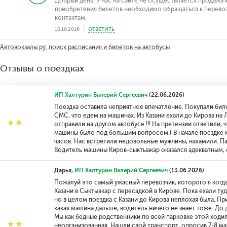
Добрый день! У нас на сайте не осуществляется продажа
приобретения билетов необходимо обращаться к перевоз
контактам.
10.10.2016
ОТВЕТИТЬ
Автовокзалы.ру: поиск расписания и билетов на автобусы
Отзывы о поездках
ИП Халтурин Валерий Сергеевич
(22.06.2026)
Поездка оставила неприятное впечатление. Покупали бил
СМС, что едем на машинах. Из Казани ехали до Кирова на Л
отправили на другом автобусе.!!! На претензии ответили,
машины было под большим вопросом.( В начале поездке м
часов. Нас встретили недовольные мужчины, нахамили. Па
Водитель машины Киров-сыктыакар оказался адекватным, ск
Дарья,
ИП Халтурин Валерий Сергеевич
(13.06.2026)
Пожалуй это самый ужасный перевозчик, которого я когд
Казани в Сыктывкар с пересадкой в Кирове. Пока ехали ту
но в целом поездка с Казани до Кирова неплохая была. При
какая машина дальше, водитель ничего не знает тоже. До ди
Мы как бедные родственники по всей парковке этой ходи
неорганизованная. Нашли свой транспорт, опросив 7-8 ма