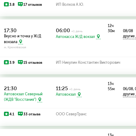
3.8
17 отзывов
ИП Волков А.Ю.
12ч
17:30
06:00
30м
08/08
+1 день
Вкусно и точка у Ж/Д
другие
Автокасса Ж/Д вокзал
вокзала
м. Кремлёвская
3.9
15 отзывов
ИП Никулин Константин Викторович
13ч
21:30
11:25
55м
06/08, 
+1 день
Автовокзал Северный
другие
Автовокзал
(ЖДВ "Восстания")
4.1
33 отзыва
ООО СеверТранс
13ч