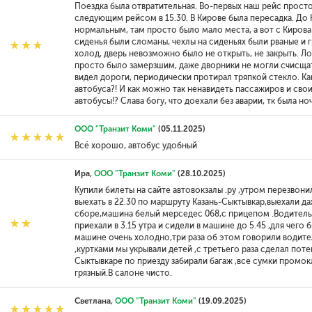
Поездка была отвратительная. Во-первых наш рейс просто
следующим рейсом в 15.30. В Кирове была пересадка. До
нормальным, там просто было мало места, а вот с Кирова
сиденья были сломаны, чехлы на сиденьях были рваные и г
холод, дверь невозможно было не открыть, не закрыть. Ло
просто было замерзшим, даже дворники не могли счисщат
видел дороги, периодически протирал тряпкой стекло. К
автобуса?! И как можно так ненавидеть пассажиров и свои
автобусы!? Слава богу, что доехали без аварии, тк была но
ООО "Транзит Коми"
(05.11.2025)
Всё хорошо, автобус удобный
Ира,
ООО "Транзит Коми"
(28.10.2025)
Купили билеты на сайте автовокзалы .ру ,утром перезво
выехать в 22.30 по маршруту Казань-Сыктывкар,выехали даж
сборе,машина белый мерседес 068,с прицепом .Водитель г
приехали в 3.15 утра и сидели в машине до 5.45 ,для чего
машине очень холодно,три раза об этом говорили водител
,куртками мы укрывали детей ,с третьего раза сделал потеп
Сыктывкаре по приезду забирали багаж ,все сумки промок
грязный.В салоне чисто.
Светлана,
ООО "Транзит Коми"
(19.09.2025)