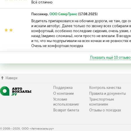
Всё отлично
Пассажир,
ООО СеверТранс
(17.08.2025)
Водитель припарковался на обочине дороги, не там, где 
и искали автобус. Далее только по звонку всех собирали 
комфортный, особенно последние сидения, очень узкие, 
назад (видимо сломаны), ноги просто не влезали. В воздух
и то, что мы подпрыгивали на всех кочках и не ровностях 
Очень не комфортная поездка
Показать ещё
10
отзыво
Наверх
Поддержка
Контроль качества
О компании
Правила и документы
Условия
Транспортным
использования
компаниям
Возврат билета
Отзывы о поездках
© 2008—2026, ООО «Автовокзалы.ру»