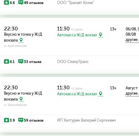
4.6
49 отзывов
ООО "Транзит Коми"
22:30
11:30
13ч
06/08, 
+1 день
Вкусно и точка у Ж/Д
08/08
Автокасса Ж/Д вокзал
другие
вокзала
м. Кремлёвская
4.1
33 отзыва
ООО СеверТранс
22:30
11:30
13ч
Август: 
+1 день
Вкусно и точка у Ж/Д
другие
Автокасса Ж/Д вокзал
вокзала
м. Кремлёвская
3.9
59 отзывов
ИП Халтурин Валерий Сергеевич