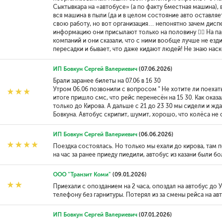
Сыктывкара на «автобусе» (а по факту 6местная машина),
вся машина в пыли (да и в целом состояние авто оставля
свою работу, но вот организация… непонятно зачем диспе
информацию они присылают только на половину 🤷‍♀️ На п
компаний и они сказали, что с ними вообще лучше не езди
пересадки и бывает, что даже кидают людей! Не знаю наск
ИП Бовкун Сергей Валериевич
(07.06.2026)
Брали заранее билеты на 07.06 в 16 30
Утром 06.06 позвонили с вопросом " Не хотите ли поехать 
итоге пришло смс, что рейс перенесён на 15 30. Как оказ
только до Кирова. А дальше с 21 до 23 30 мы сидели и жд
Бовкуна. Автобус скрипит, шумит, хорошо, что колёса не
ИП Бовкун Сергей Валериевич
(06.06.2026)
Поездка состоялась. Но только мы ехали до кирова, там п
на час за ранее приеду пиедили, автобус из казани были 
ООО "Транзит Коми"
(09.01.2026)
Приехали с опозданием на 2 часа, опоздал на автобус до 
телефону без гарнитуры. Потерял из за смены рейса на ав
ИП Бовкун Сергей Валериевич
(07.01.2026)