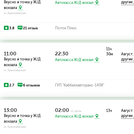
Вкусно и точка у Ж/Д
другие
Автокасса Ж/Д вокзал
вокзала
м. Кремлёвская
3.8
21 отзыв
Поток Плюс
11ч
11:00
22:30
30м
Август:
Вкусно и точка у Ж/Д
другие
Автокасса Ж/Д вокзал
вокзала
м. Кремлёвская
2.7
6 отзывов
ГУП "Каббалкавторанс-1438"
13:00
02:00
13ч
Август:
+1 день
Вкусно и точка у Ж/Д
другие
Автокасса Ж/Д вокзал
вокзала
м. Кремлёвская