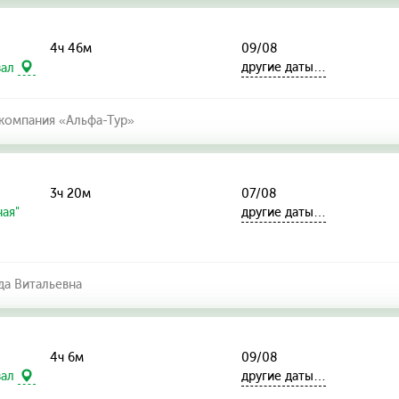
4ч 46м
09/08
другие даты…
зал
омпания «Альфа-Тур»
3ч 20м
07/08
ая"
другие даты…
а Витальевна
4ч 6м
09/08
другие даты…
зал