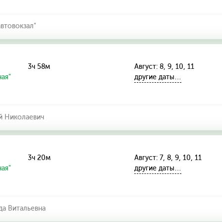
втовокзал"
3ч 58м
Август: 8, 9, 10, 11
ая"
другие даты…
й Николаевич
3ч 20м
Август: 7, 8, 9, 10, 11
ая"
другие даты…
а Витальевна