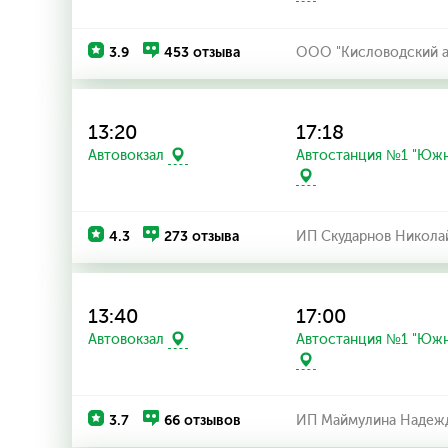
3.9
453 отзыва
ООО "Кисловодский а
13:20
17:18
Автостанция №1 "Южн
Автовокзал
4.3
273 отзыва
ИП Скударнов Никола
13:40
17:00
Автостанция №1 "Южн
Автовокзал
3.7
66 отзывов
ИП Маймулина Надежд