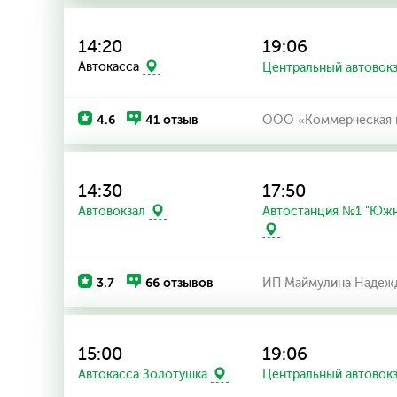
14:20
19:06
Автокасса
Центральный автовок
4.6
41 отзыв
ООО «Коммерческая к
14:30
17:50
Автостанция №1 "Южн
Автовокзал
3.7
66 отзывов
ИП Маймулина Надежд
15:00
19:06
Автокасса Золотушка
Центральный автовок