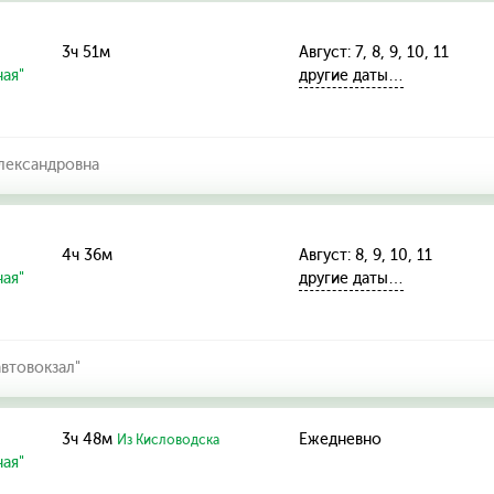
3ч 51м
Август: 7, 8, 9, 10, 11
ая"
другие даты…
лександровна
4ч 36м
Август: 8, 9, 10, 11
ая"
другие даты…
втовокзал"
3ч 48м
Ежедневно
Из Кисловодска
ая"