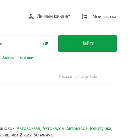
Личный кабинет
Мои заказы
Найти
Завтра
Все дни
Показаны все рейсы
тановок:
Автовокзал
,
Автокасса
,
Автокасса Золотушка
,
тавляет 2 часа 50 минут.