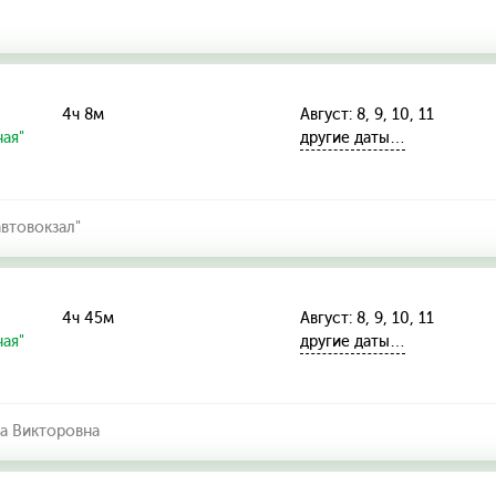
4ч 8м
Август: 8, 9, 10, 11
ая"
другие даты…
втовокзал"
4ч 45м
Август: 8, 9, 10, 11
ая"
другие даты…
а Викторовна