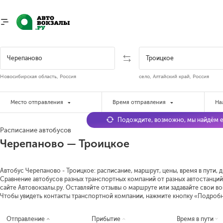
Новосибирская область, Россия
село, Алтайский край, Россия
Место отправления
Время отправления
На
Подождите, возможно, мы найдём е
Расписание автобусов
Черепаново — Троицкое
Автобус Черепаново - Троицкое: расписание, маршрут, цены, время в пути, 
Сравнение автобусов разных транспортных компаний от разных автостанций
сайте Автовокзалы.ру. Оставляйте отзывы о маршруте или задавайте свои в
Чтобы увидеть контакты транспортной компании, нажмите кнопку «Подроб
Отправление
Прибытие
Время в пути