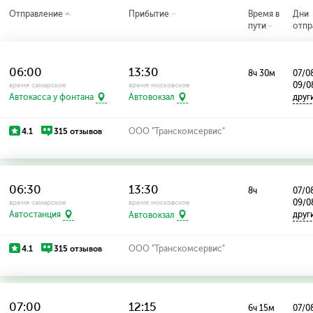
Отправление
Прибытие
Время в
Дни
пути
отпр
06:00
13:30
8ч 30м
07/08
09/0
время самарское
время московское
друг
Автокасса у фонтана
Автовокзал
4.1
315 отзывов
ООО "Транскомсервис"
06:30
13:30
8ч
07/08
09/0
время самарское
время московское
друг
Автостанция
Автовокзал
4.1
315 отзывов
ООО "Транскомсервис"
07:00
12:15
6ч 15м
07/08