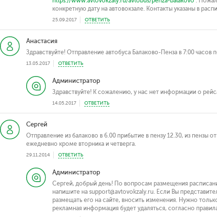
https://www.avtovokzaly.ru/avtobus/penza-balakovo
. Пожал
конкретную дату на автовокзале. Контакты указаны в расп
25.09.2017
ОТВЕТИТЬ
Анастасия
Здравствуйте! Отправление автобуса Балаково-Пенза в 7:00 часов
13.05.2017
ОТВЕТИТЬ
Администратор
Здравствуйте! К сожалению, у нас нет информации о рейс
14.05.2017
ОТВЕТИТЬ
Сергей
Отправление из балаково в 6.00 прибытие в пензу 12.30, из пензы о
ежедневно кроме вторника и четверга.
29.11.2014
ОТВЕТИТЬ
Администратор
Сергей, добрый день! По вопросам размещения расписани
напишите на support@avtovokzaly.ru. Если Вы представи
размещать его на сайте, вносить изменения. Нужно тольк
рекламная информация будет удаляться, согласно правил