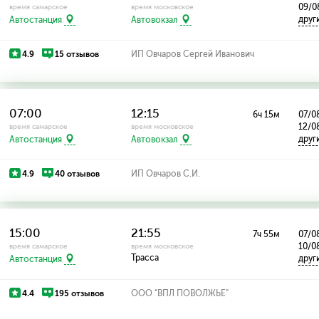
09/0
время самарское
время московское
друг
Автостанция
Автовокзал
4.9
15 отзывов
ИП Овчаров Сергей Иванович
07:00
12:15
6ч 15м
07/0
12/0
время самарское
время московское
друг
Автостанция
Автовокзал
4.9
40 отзывов
ИП Овчаров С.И.
15:00
21:55
7ч 55м
07/08
10/0
время самарское
время московское
Трасса
друг
Автостанция
4.4
195 отзывов
ООО "ВПЛ ПОВОЛЖЬЕ"