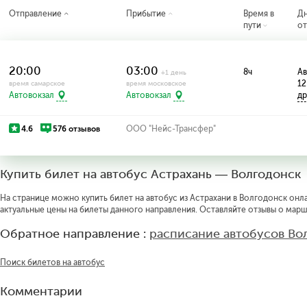
Отправление
Прибытие
Время в
Д
пути
от
20:00
03:00
8ч
Ав
+1 день
12
время самарское
время московское
др
Автовокзал
Автовокзал
4.6
576 отзывов
ООО "Нейс-Трансфер"
Купить билет на автобус Астрахань — Волгодонск
На странице можно купить билет на автобус из Астрахани в Волгодонск онла
актуальные цены на билеты данного направления. Оставляйте отзывы о марш
Обратное направление :
расписание автобусов Во
Поиск билетов на автобус
Комментарии