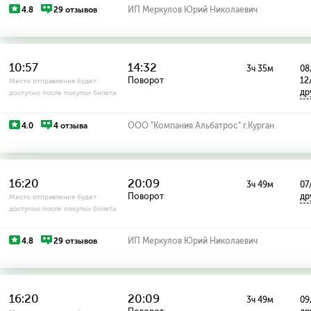
4.8
29 отзывов
ИП Меркулов Юрий Николаевич
10:57
14:32
3ч 35м
08
Поворот
12
Место отправления будет
др
доступно после покупки билета
4.0
4 отзыва
ООО "Компания Альбатрос" г.Курган
16:20
20:09
3ч 49м
07
Поворот
др
Место отправления будет
доступно после покупки билета
4.8
29 отзывов
ИП Меркулов Юрий Николаевич
16:20
20:09
3ч 49м
09