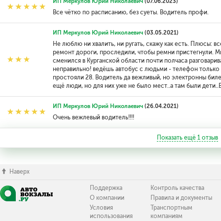
ИП Меркулов Юрий Николаевич
(07.06.2023)
Все чётко по расписанию, без суеты. Водитель профи.
ИП Меркулов Юрий Николаевич
(03.05.2021)
Не люблю ни хвалить, ни ругать, скажу как есть. Плюсы: 
ремонт дороги, проследили, чтобы ремни пристегнули. Ми
сменился в Курганской области почти полчаса разговарив
неправильно! ведёшь автобус с людьми - телефон только н
простояли 28. Водитель да вежливый, но электронны биле
ещё люди, но для них уже не было мест..а там были дети
ИП Меркулов Юрий Николаевич
(26.04.2021)
Очень вежлевый водитель!!!!
Показать ещё
1
отзыв
Наверх
Поддержка
Контроль качества
О компании
Правила и документы
Условия
Транспортным
использования
компаниям