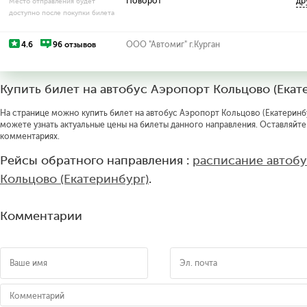
Поворот
др
Место отправления будет
доступно после покупки билета
4.6
96 отзывов
ООО "Автомиг" г.Курган
Купить билет на автобус Аэропорт Кольцово (Ека
На странице можно купить билет на автобус Аэропорт Кольцово (Екатеринбу
можете узнать актуальные цены на билеты данного направления. Оставляйте
комментариях.
Рейсы обратного направления :
расписание автоб
Кольцово (Екатеринбург)
.
Комментарии