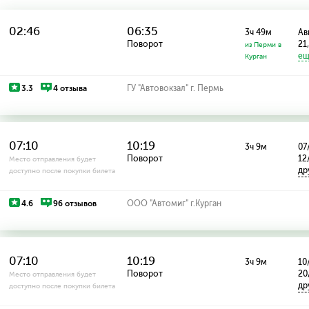
02:46
06:35
3ч 49м
Авг
Поворот
21,
из Перми в
ещ
Курган
3.3
4 отзыва
ГУ "Автовокзал" г. Пермь
07:10
10:19
3ч 9м
07
Поворот
12
Место отправления будет
др
доступно после покупки билета
4.6
96 отзывов
ООО "Автомиг" г.Курган
07:10
10:19
3ч 9м
10
Поворот
20
Место отправления будет
др
доступно после покупки билета