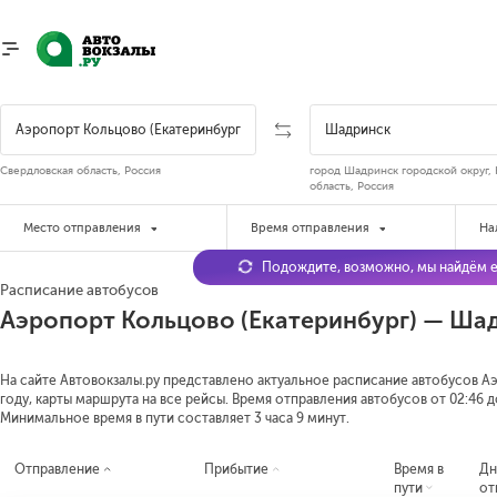
Свердловская область, Россия
город Шадринск городской округ, 
область, Россия
Место отправления
Время отправления
На
Подождите, возможно, мы найдём е
Расписание автобусов
Аэропорт Кольцово (Екатеринбург) — Ша
На сайте Автовокзалы.ру представлено актуальное расписание автобусов А
году, карты маршрута на все рейсы. Время отправления автобусов от 02:46 до
Минимальное время в пути составляет 3 часа 9 минут.
Отправление
Прибытие
Время в
Дн
пути
от