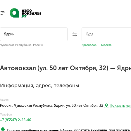
Чувашская Республика, Россия
Краснодар
Москва
Автовокзал (ул. 50 лет Октября, 32) — Ядр
Информация, адрес, телефоны
Адрес
Россия, Чувашская Республика, Ядрин, ул. 50 лет Октября, 32
Показать на 
Телефон
+7 (83547) 2-25-46
Если вы приобрели электронный билет:
обратите внимание, при посадке