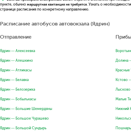
пункте, обычно
маршрутная квитанция не требуется
. Узнать о необходимост
странице расписания по конкретному направлению.
Расписание автобусов автовокзала (Ядрин)
Отправление
Прибы
Ядрин — Алексеевка
Воротын
Ядрин — Алешкино
Долина 
Ядрин — Атликасы
Красные
Ядрин — Белавка
Кстово 
Ядрин — Белозериха
Лысково
Ядрин — Бобылькасы
Малые Т
Ядрин — Большие Шемердяны
Нижний 
Ядрин — Большое Чурашево
Никольс
Ядрин — Большой Сундырь
Пошнары