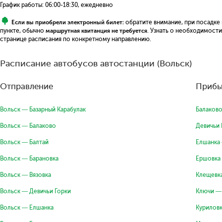
График работы: 06:00-18:30, ежедневно
Если вы приобрели электронный билет:
обратите внимание, при посадке
пункте, обычно
маршрутная квитанция не требуется
. Узнать о необходимост
странице расписания по конкретному направлению.
Расписание автобусов автостанции (Вольск)
Отправление
Прибы
Вольск — Базарный Карабулак
Балаков
Вольск — Балаково
Девичьи 
Вольск — Балтай
Елшанка
Вольск — Барановка
Ершовка
Вольск — Вязовка
Клещевк
Вольск — Девичьи Горки
Ключи —
Вольск — Елшанка
Курилов