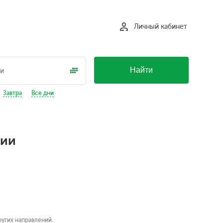
Личный кабинет
Найти
Завтра
Все дни
ции
угих направлений.