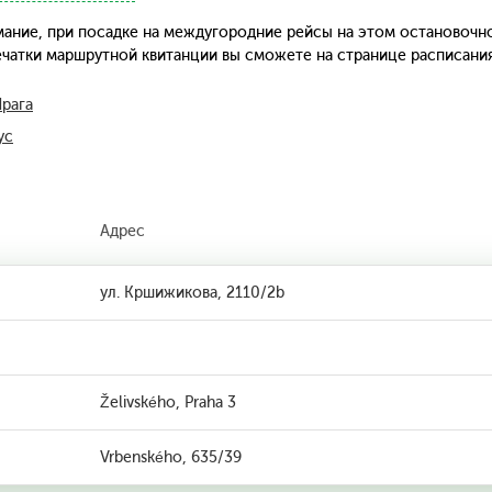
ание, при посадке на междугородние рейсы на этом остановочн
печатки маршрутной квитанции вы сможете на странице расписани
Прага
ус
Адрес
ул. Кршижикова, 2110/2b
Želivského, Praha 3
Vrbenského, 635/39