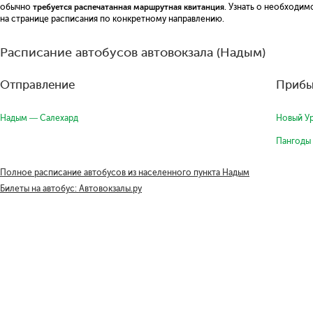
обычно
требуется распечатанная маршрутная квитанция
. Узнать о необходи
на странице расписания по конкретному направлению.
Расписание автобусов автовокзала (Надым)
Отправление
Прибы
Надым — Салехард
Новый У
Пангоды
Полное расписание автобусов из населенного пункта Надым
Билеты на автобус: Автовокзалы.ру