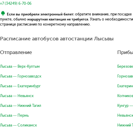
+7 (34249) 6-70-06
Если вы приобрели электронный билет:
обратите внимание, при посадке
пункте, обычно
маршрутная квитанция не требуется
. Узнать о необходимост
странице расписания по конкретному направлению.
Расписание автобусов автостанции Лысьвы
Отправление
Прибы
Лысьва — Верх-Култым
Березовк
Лысьва — Горнозаводск
Горноза
Лысьва — Екатеринбург
Екатерин
Лысьва — Невьянск
Копчико
Лысьва — Нижний Тагил
Кунгур —
Лысьва — Пермь
Невьянс
Лысьва — Соликамск
Нижний 