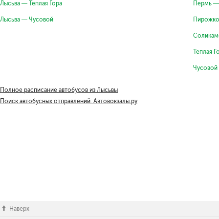
Лысьва — Теплая Гора
Пермь —
Лысьва — Чусовой
Пирожко
Соликам
Теплая Г
Чусовой
Полное расписание автобусов из Лысьвы
Поиск автобусных отправлений: Автовокзалы.ру
Наверх