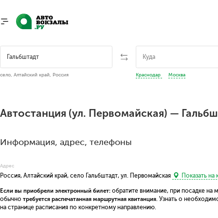
село, Алтайский край, Россия
Краснодар
Москва
Автостанция (ул. Первомайская) — Гальб
Информация, адрес, телефоны
Адрес
Россия, Алтайский край, село Гальбштадт, ул. Первомайская
Показать на 
Если вы приобрели электронный билет:
обратите внимание, при посадке на 
обычно
требуется распечатанная маршрутная квитанция
. Узнать о необходи
на странице расписания по конкретному направлению.