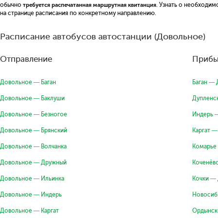
обычно
требуется распечатанная маршрутная квитанция
. Узнать о необходи
на странице расписания по конкретному направлению.
Расписание автобусов автостанции (Довольное)
Отправление
Прибы
Довольное — Баган
Баган —
Довольное — Баклуши
Дупленс
Довольное — Безногое
Индерь 
Довольное — Брянский
Каргат 
Довольное — Волчанка
Комарье
Довольное — Дружный
Коченёв
Довольное — Ильинка
Кочки —
Довольное — Индерь
Новосиб
Довольное — Каргат
Ордынск