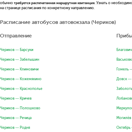
обычно
требуется распечатанная маршрутная квитанция
. Узнать о необходи
на странице расписания по конкретному направлению.
Расписание автобусов автовокзала (Чериков)
Отправление
Прибы
Чериков — Барсуки
Благови
Чериков — Забелышин
Васьковк
Чериков — Климовичи
Гомель 
Чериков — Кожемякино
Довск —
Чериков — Краснополье
Заболот
Чериков — Кричев
Лобанов
Чериков — Полошково
Меркуло
Чериков — Речица
Могилёв
Чериков — Родня
Октябрь