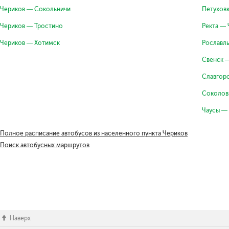
Чериков — Сокольничи
Петуховк
Чериков — Тростино
Ректа —
Чериков — Хотимск
Рославл
Свенск 
Славгор
Соколов
Чаусы —
Полное расписание автобусов из населенного пункта Чериков
Поиск автобусных маршрутов
Наверх