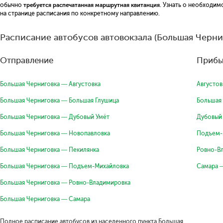
обычно
требуется распечатанная маршрутная квитанция
. Узнать о необходи
на странице расписания по конкретному направлению.
Расписание автобусов автовокзала (Большая Черни
Отправление
Прибы
Большая Черниговка — Августовка
Августов
Большая Черниговка — Большая Глушица
Большая
Большая Черниговка — Дубовый Умёт
Дубовый
Большая Черниговка — Новопавловка
Подъем-
Большая Черниговка — Пекилянка
Ровно-В
Большая Черниговка — Подъем-Михайловка
Самара 
Большая Черниговка — Ровно-Владимировка
Большая Черниговка — Самара
Полное расписание автобусов из населенного пункта Большая