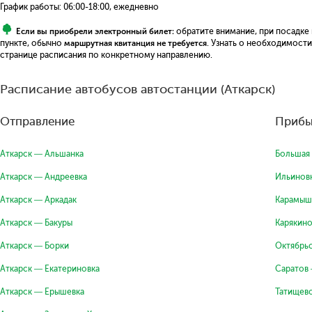
График работы: 06:00-18:00, ежедневно
Если вы приобрели электронный билет:
обратите внимание, при посадке
пункте, обычно
маршрутная квитанция не требуется
. Узнать о необходимост
странице расписания по конкретному направлению.
Расписание автобусов автостанции (Аткарск)
Отправление
Прибы
Аткарск — Альшанка
Большая
Аткарск — Андреевка
Ильинов
Аткарск — Аркадак
Карамыш
Аткарск — Бакуры
Карякино
Аткарск — Борки
Октябрьс
Аткарск — Екатериновка
Саратов 
Аткарск — Ерышевка
Татищев