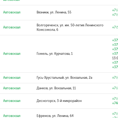
+7 
Автовокзал
Вязники, ул. Ленина, 55
+7 
Волгореченск, ул. им. 50-летия Ленинского
Автовокзал
+7 
Комсомола, 6
+37
+37
+37
Автовокзал
Гомель, ул. Курчатова, 1
+37
13:0
+37
+37
Автовокзал
Гусь-Хрустальный, ул. Вокзальная, 2а
+7 
Автовокзал
Данков, ул. Вокзальная, 11
+7 
+7 
Автовокзал
Десногорск, 3-й микрорайон
+74
+7 
Автовокзал
Ефремов, ул. Ленина, 64