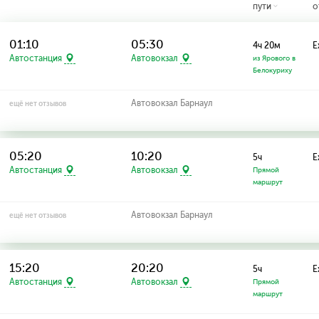
пути
о
01:10
05:30
4ч 20м
Е
Автостанция
Автовокзал
из Ярового в
Белокуриху
Автовокзал Барнаул
ещё нет отзывов
05:20
10:20
5ч
Е
Автостанция
Автовокзал
Прямой
маршрут
Автовокзал Барнаул
ещё нет отзывов
15:20
20:20
5ч
Е
Автостанция
Автовокзал
Прямой
маршрут