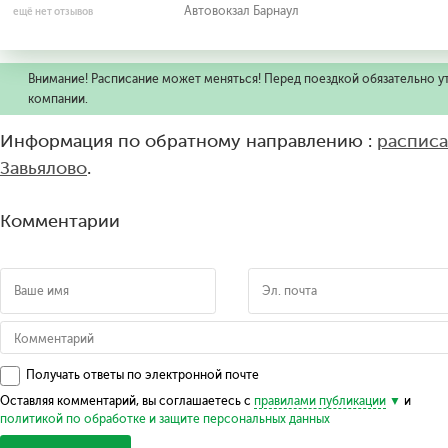
Автовокзал Барнаул
ещё нет отзывов
Внимание! Расписание может меняться! Перед поездкой обязательно у
компании.
Информация по обратному направлению :
расписа
Завьялово
.
Комментарии
Получать ответы по электронной почте
Оставляя комментарий, вы соглашаетесь с
правилами публикации
и
политикой по обработке и защите персональных данных