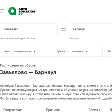
село, Алтайский край, Россия
Россия
Место отправления
Время отправления
На
Расписание автобусов
Завьялово — Барнаул
Автобусы Завьялово - Барнаул: расписание, маршрут, цены, время в пути, дн
Сравнение автобусов разных транспортных компаний от разных автостанций 
сайте Автовокзалы.ру. Оставляйте отзывы о маршруте или задавайте свои в
Чтобы увидеть контакты транспортной компании, нажмите кнопку «Подроб
Отправление
Прибытие
Время в
Д