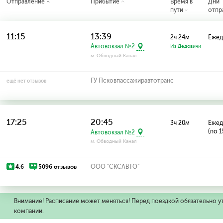
Отправление
Прибытие
Время в
Дни
пути
отпр
11:15
13:39
2ч 24м
Ежед
Автовокзал №2
Из Дедовичи
м. Обводный Канал
ГУ Псковпассажиравтотранс
ещё нет отзывов
17:25
20:45
3ч 20м
Ежед
(по 1
Автовокзал №2
м. Обводный Канал
4.6
5096 отзывов
ООО "СКСАВТО"
Внимание! Расписание может меняться! Перед поездкой обязательно у
компании.