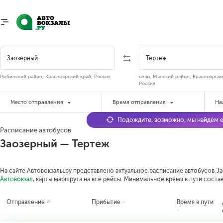
Рыбинский район, Красноярский край, Россия
село, Манский район, Красноярски
Россия
Место отправления
Время отправления
На
Подождите, возможно, мы найдём е
Расписание автобусов
Заозерный — Тертеж
На сайте Автовокзалы.ру представлено актуальное расписание автобусов За
Автовокзал
, карты маршрута на все рейсы.
Минимальное время в пути составл
Отправление
Прибытие
Время в пути