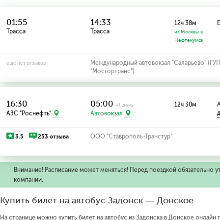
01:55
14:33
12ч 38м
Трасса
Трасса
из Москвы в
Нефтекумск
Международный автовокзал "Саларьево" (ГУ
ещё нет отзывов
"Мосгортранс")
16:30
05:00
12ч 30м
А
+1 день
АЗС "Роснефть"
Автовокзал
3.5
253 отзыва
ООО "Ставрополь-Транстур"
Внимание! Расписание может меняться! Перед поездкой обязательно у
компании.
Купить билет на автобус Задонск — Донское
На странице можно купить билет на автобус из Задонска в Донское онлайн п