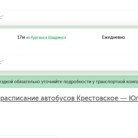
с"
17м
Ежедневно
из Кургана в Шадринск
с"
ездкой обязательно уточняйте подробности у транспортной комп
:
расписание автобусов Крестовское — Ю