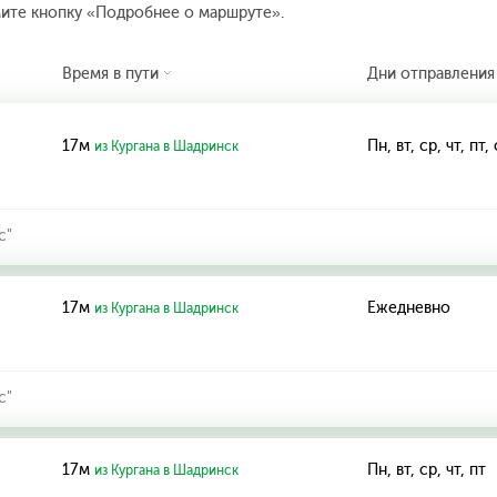
мите кнопку «Подробнее о маршруте».
Время в пути
Дни отправления
17м
Пн, вт, ср, чт, пт,
из Кургана в Шадринск
с"
17м
Ежедневно
из Кургана в Шадринск
с"
17м
Пн, вт, ср, чт, пт
из Кургана в Шадринск