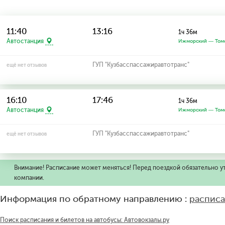
11:40
13:16
1ч 36м
Автостанция
Ижморский — Том
ГУП "Кузбасспассажиравтотранс"
ещё нет отзывов
16:10
17:46
1ч 36м
Автостанция
Ижморский — Том
ГУП "Кузбасспассажиравтотранс"
ещё нет отзывов
Внимание! Расписание может меняться! Перед поездкой обязательно у
компании.
Информация по обратному направлению :
расписа
Поиск расписания и билетов на автобусы: Автовокзалы.ру