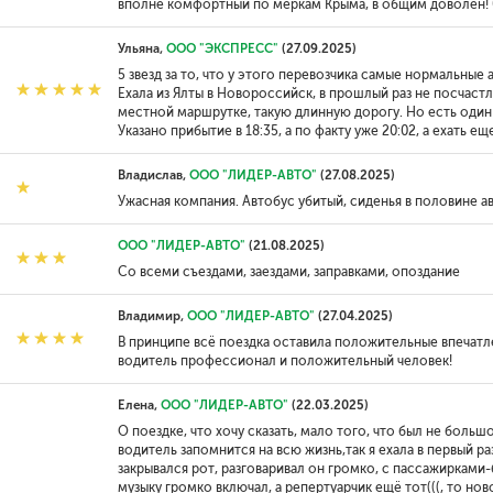
вполне комфортный по меркам Крыма, в общим доволен! 0
Ульяна,
ООО "ЭКСПРЕСС"
(27.09.2025)
5 звезд за то, что у этого перевозчика самые нормальные
Ехала из Ялты в Новороссийск, в прошлый раз не посчастл
местной маршрутке, такую длинную дорогу. Но есть один 
Указано прибытие в 18:35, а по факту уже 20:02, а ехать еще
Владислав,
ООО "ЛИДЕР-АВТО"
(27.08.2025)
Ужасная компания. Автобус убитый, сиденья в половине а
ООО "ЛИДЕР-АВТО"
(21.08.2025)
Со всеми съездами, заездами, заправками, опоздание
Владимир,
ООО "ЛИДЕР-АВТО"
(27.04.2025)
В принципе всё поездка оставила положительные впечатл
водитель профессионал и положительный человек!
Елена,
ООО "ЛИДЕР-АВТО"
(22.03.2025)
О поездке, что хочу сказать, мало того, что был не больш
водитель запомнится на всю жизнь,так я ехала в первый ра
закрывался рот, разговаривал он громко, с пассажирками
музыку громко включал, а репертуарчик ещё тот(((, то нов