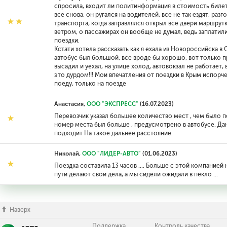
спросила, входит ли политинформация в стоимость билета
всё снова, он ругался на водителей, все не так ездят, ра
транспорта, когда заправлялся открыл все двери маршрутк
ветром, о пассажирах он вообще не думал, ведь заплатили
поездки.
Кстати хотела рассказать как я ехала из Новороссийска в 
автобус был большой, все вроде бы хорошо, вот только прие
высадил и уехал, на улице холод, автовокзал не работает
это дурдом!!! Мои впечатления от поездки в Крым испорчен
поеду, только на поезде
Анастасия,
ООО "ЭКСПРЕСС"
(16.07.2023)
Перевозчик указал большее количество мест , чем было по
номер места был больше , предусмотрено в автобусе. Да
подходит На такое дальнее расстояние.
Николай,
ООО "ЛИДЕР-АВТО"
(01.06.2023)
Поездка составила 13 часов .... Больше с этой компанией 
пути делают свои дела, а мы сидели ожидали в пекло ...
Наверх
Поддержка
Контроль качества