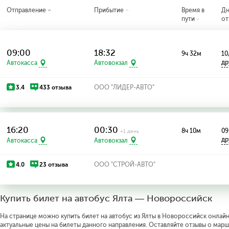
Отправление
Прибытие
Время в
Д
пути
от
09:00
18:32
9ч 32м
10
др
Автокасса
Автовокзал
3.4
433 отзыва
ООО "ЛИДЕР-АВТО"
16:20
00:30
8ч 10м
09
+1 день
др
Автокасса
Автовокзал
4.0
23 отзыва
ООО "СТРОЙ-АВТО"
Купить билет на автобус Ялта — Новороссийск
На странице можно купить билет на автобус из Ялты в Новороссийск онлайн 
актуальные цены на билеты данного направления. Оставляйте отзывы о марш