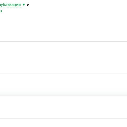
публикации
и
ых