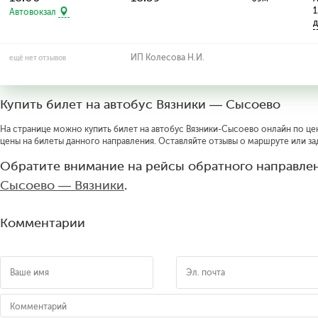
1
Автовокзал
д
ИП Колесова Н.И.
ещё нет отзывов
Купить билет на автобус Вязники — Сысоево
На странице можно купить билет на автобус Вязники-Сысоево онлайн по цене
цены на билеты данного направления. Оставляйте отзывы о маршруте или за
Обратите внимание на рейсы обратного направлен
Сысоево — Вязники
.
Комментарии