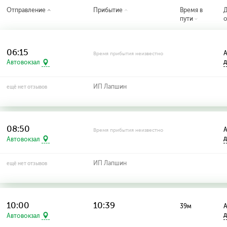
Отправление
Прибытие
Время в
пути
о
06:15
А
Время прибытия неизвестно
д
Автовокзал
ИП Лапшин
ещё нет отзывов
08:50
А
Время прибытия неизвестно
д
Автовокзал
ИП Лапшин
ещё нет отзывов
10:00
10:39
39м
А
д
Автовокзал