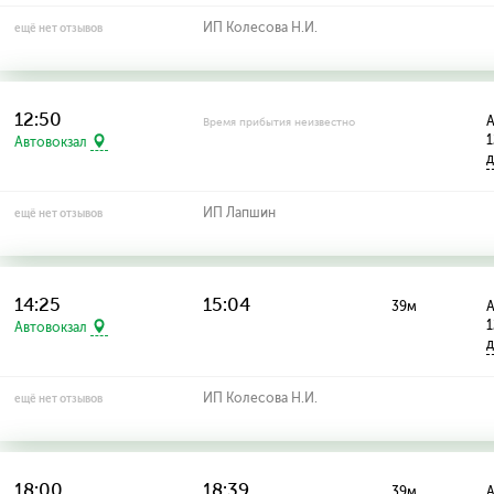
ИП Колесова Н.И.
ещё нет отзывов
12:50
А
Время прибытия неизвестно
1
Автовокзал
д
ИП Лапшин
ещё нет отзывов
14:25
15:04
39м
А
1
Автовокзал
д
ИП Колесова Н.И.
ещё нет отзывов
18:00
18:39
39м
А