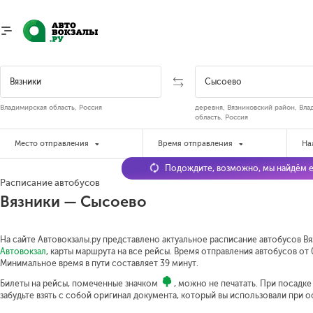
Владимирская область, Россия
деревня, Вязниковский район, Вла
область, Россия
Место отправления
Время отправления
На
Подождите, возможно, мы найдём е
Расписание автобусов
Вязники — Сысоево
На сайте Автовокзалы.ру представлено актуальное расписание автобусов Вя
Автовокзал
, карты маршрута на все рейсы. Время отправления автобусов от 0
Минимальное время в пути составляет 39 минут.
Билеты на рейсы, помеченные значком
, можно не печатать. При посадк
забудьте взять с собой оригинал документа, который вы использовали при 