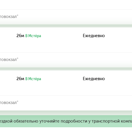
товокзал"
26м
Ежедневно
В Мстёра
товокзал"
26м
Ежедневно
В Мстёра
товокзал"
ездкой обязательно уточняйте подробности у транспортной комп