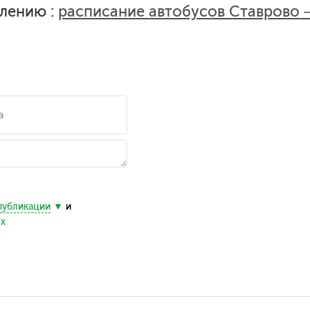
лению :
расписание автобусов Ставрово 
публикации
и
ых