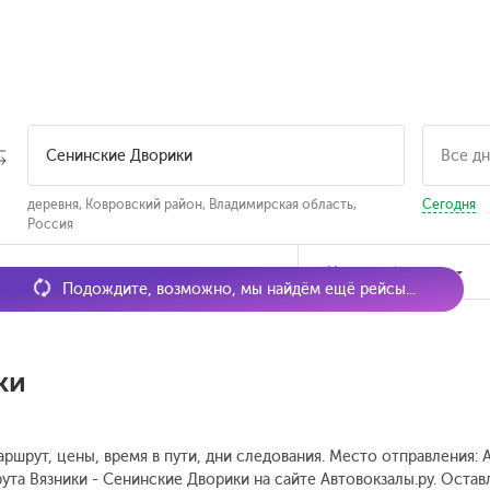
деревня, Ковровский район, Владимирская область,
Сегодня
Россия
мя отправления
Наличие билетов
Подождите, возможно, мы найдём ещё рейсы...
ки
аршрут, цены, время в пути, дни следования. Место отправления:
ута Вязники - Сенинские Дворики на сайте Автовокзалы.ру. Оста