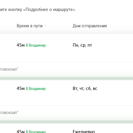
мите кнопку «Подробнее о маршруте».
Время в пути
Дни отправления
45м
Пн, ср, пт
В Владимир
товокзал"
45м
Вт, чт, сб, вс
В Владимир
товокзал"
45м
Ежедневно
В Владимир