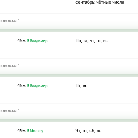
сентябрь: чётные числа
товокзал"
45м
Пн, вт, чт, пт, вс
В Владимир
товокзал"
45м
Пт, вс
В Владимир
товокзал"
49м
Чт, пт, сб, вс
В Москву