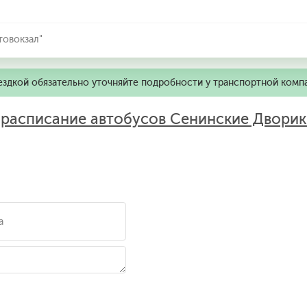
товокзал"
ездкой обязательно уточняйте подробности у транспортной комп
:
расписание автобусов Сенинские Дворик