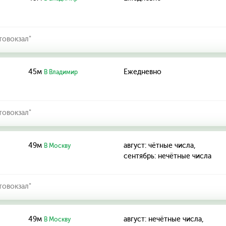
товокзал"
45м
Ежедневно
В Владимир
товокзал"
49м
август: чётные числа,
В Москву
сентябрь: нечётные числа
товокзал"
49м
август: нечётные числа,
В Москву