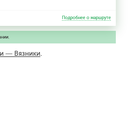
Подробнее о маршруте
ании.
и — Вязники
.