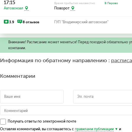
17:15
Время прибытия неизвестно
В Перово
Автовокзал
Поворот
3.9
8 отзывов
ГУП "Владимирский автовокзал"
Внимание! Расписание может меняться! Перед поездкой обязательно у
компании.
Информация по обратному направлению :
расписа
Комментарии
Получать ответы по электронной почте
Оставляя комментарий, вы соглашаетесь с
правилами публикации
и