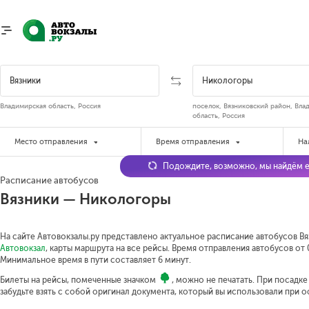
Владимирская область, Россия
поселок, Вязниковский район, Вла
область, Россия
Место отправления
Время отправления
На
Подождите, возможно, мы найдём е
Расписание автобусов
Вязники — Никологоры
На сайте Автовокзалы.ру представлено актуальное расписание автобусов Вя
Автовокзал
, карты маршрута на все рейсы. Время отправления автобусов от 0
Минимальное время в пути составляет 6 минут.
Билеты на рейсы, помеченные значком
, можно не печатать. При посадк
забудьте взять с собой оригинал документа, который вы использовали при 