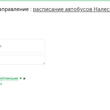
аправление :
расписание автобусов Налес
публикации
и
ых