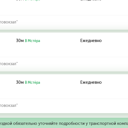
товокзал"
30м
Ежедневно
В Мстёра
товокзал"
30м
Ежедневно
В Мстёра
товокзал"
ездкой обязательно уточняйте подробности у транспортной комп