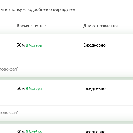
мите кнопку «Подробнее о маршруте».
Время в пути
Дни отправления
30м
Ежедневно
В Мстёра
товокзал"
30м
Ежедневно
В Мстёра
товокзал"
30м
Ежедневно
В Мстёра