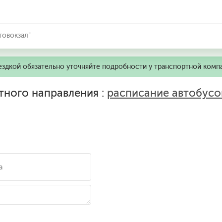
товокзал"
ездкой обязательно уточняйте подробности у транспортной комп
тного направления :
расписание автобусо