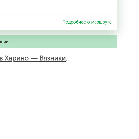
Подробнее о маршруте
ании.
в Харино — Вязники
.