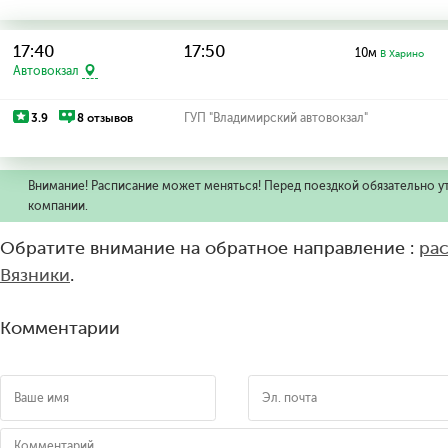
17:40
17:50
10м
В Харино
Автовокзал
3.9
8 отзывов
ГУП "Владимирский автовокзал"
Внимание! Расписание может меняться! Перед поездкой обязательно у
компании.
Обратите внимание на обратное направление :
ра
Вязники
.
Комментарии