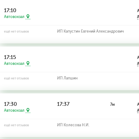
17:10
А
Автовокзал
ИП Капустин Евгений Александрович
ещё нет отзывов
17:15
А
Автовокзал
ИП Лапшин
ещё нет отзывов
17:30
17:37
7м
А
Автовокзал
ИП Колесова Н.И.
ещё нет отзывов