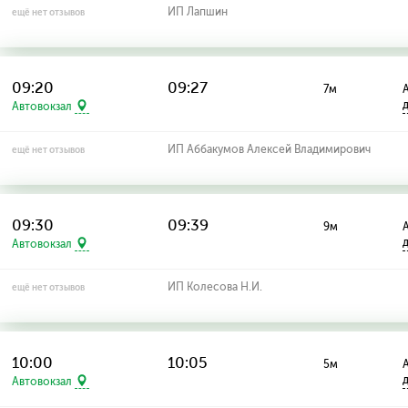
ИП Лапшин
ещё нет отзывов
09:20
09:27
7м
А
Автовокзал
ИП Аббакумов Алексей Владимирович
ещё нет отзывов
09:30
09:39
9м
А
Автовокзал
ИП Колесова Н.И.
ещё нет отзывов
10:00
10:05
5м
А
Автовокзал