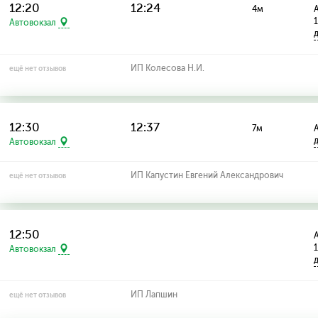
12:20
12:24
4м
А
Автовокзал
ИП Колесова Н.И.
ещё нет отзывов
12:30
12:37
7м
А
Автовокзал
ИП Капустин Евгений Александрович
ещё нет отзывов
12:50
А
Автовокзал
ИП Лапшин
ещё нет отзывов