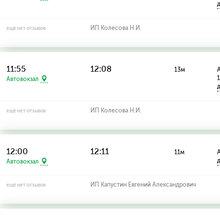
ИП Колесова Н.И.
ещё нет отзывов
11:55
12:08
13м
А
Автовокзал
ИП Колесова Н.И.
ещё нет отзывов
12:00
12:11
11м
А
Автовокзал
ИП Капустин Евгений Александрович
ещё нет отзывов