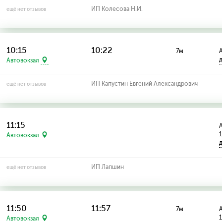
ИП Колесова Н.И.
ещё нет отзывов
10:15
10:22
7м
А
Автовокзал
ИП Капустин Евгений Александрович
ещё нет отзывов
11:15
А
Автовокзал
ИП Лапшин
ещё нет отзывов
11:50
11:57
7м
А
Автовокзал