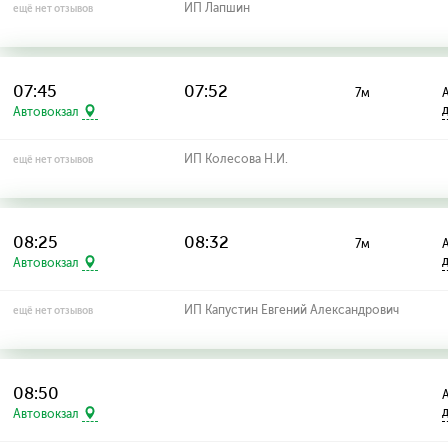
ИП Лапшин
ещё нет отзывов
07:45
07:52
7м
А
Автовокзал
ИП Колесова Н.И.
ещё нет отзывов
08:25
08:32
7м
А
Автовокзал
ИП Капустин Евгений Александрович
ещё нет отзывов
08:50
А
Автовокзал