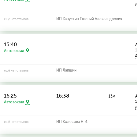
ИП Капустин Евгений Александрович
ещё нет отзывов
15:40
А
Автовокзал
ИП Лапшин
ещё нет отзывов
16:25
16:38
13м
А
Автовокзал
ИП Колесова Н.И.
ещё нет отзывов