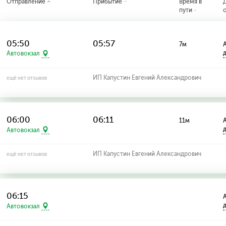
Отправление
Прибытие
Время в
пути
05:50
05:57
7м
А
Автовокзал
ИП Капустин Евгений Александрович
ещё нет отзывов
06:00
06:11
11м
А
Автовокзал
ИП Капустин Евгений Александрович
ещё нет отзывов
06:15
А
Автовокзал