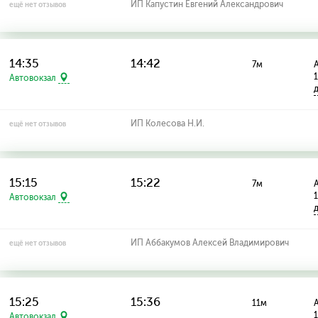
ИП Капустин Евгений Александрович
ещё нет отзывов
14:35
14:42
7м
А
Автовокзал
ИП Колесова Н.И.
ещё нет отзывов
15:15
15:22
7м
А
Автовокзал
ИП Аббакумов Алексей Владимирович
ещё нет отзывов
15:25
15:36
11м
А
Автовокзал