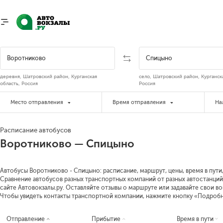
деревня, Шатровский район, Курганская
село, Шатровский район, Курганск
область, Россия
Россия
Место отправления
Время отправления
На
Расписание автобусов
Воротниково — Спицыно
Автобусы Воротниково - Спицыно: расписание, маршрут, цены, время в пути
Сравнение автобусов разных транспортных компаний от разных автостанций
сайте Автовокзалы.ру. Оставляйте отзывы о маршруте или задавайте свои в
Чтобы увидеть контакты транспортной компании, нажмите кнопку «Подроб
Отправление
Прибытие
Время в пути