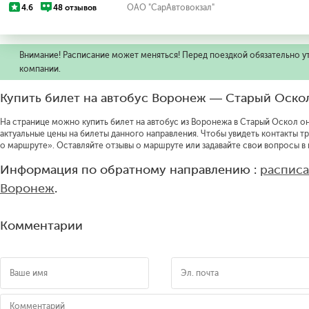
4.6
48 отзывов
ОАО "СарАвтовокзал"
Внимание! Расписание может меняться! Перед поездкой обязательно у
компании.
Купить билет на автобус Воронеж — Старый Оско
На странице можно купить билет на автобус из Воронежа в Старый Оскол он
актуальные цены на билеты данного направления.
Чтобы увидеть контакты т
о маршруте».
Оставляйте отзывы о маршруте или задавайте свои вопросы в
Информация по обратному направлению :
расписа
Воронеж
.
Комментарии