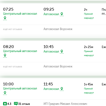
07:25
09:25
2ч
Пн,
Центральный автовокзал
пт,
Автовокзал
Прямой
маршрут
Автовокзал Воронеж
ещё нет отзывов
08:20
10:45
2ч 25м
Еж
Центральный автовокзал
Автовокзал
Прямой
маршрут
Автовокзал Воронеж
ещё нет отзывов
10:00
11:45
1ч 45м
Еж
Центральный автовокзал
Автовокзал
Прямой
маршрут
4.3
31 отзыв
ИП Гридчин Михаил Алексеевич