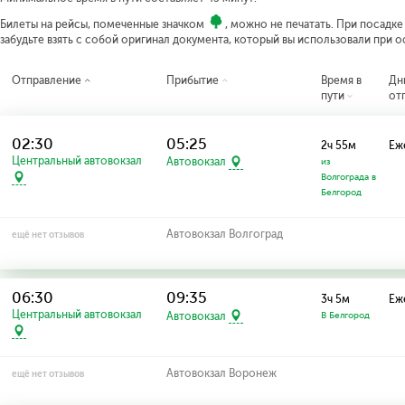
Билеты на рейсы, помеченные значком
, можно не печатать. При посадк
забудьте взять с собой оригинал документа, который вы использовали при 
Отправление
Прибытие
Время в
Дн
пути
от
02:30
05:25
2ч 55м
Еж
Центральный автовокзал
Автовокзал
из
Волгограда в
Белгород
Автовокзал Волгоград
ещё нет отзывов
06:30
09:35
3ч 5м
Еж
Центральный автовокзал
Автовокзал
В Белгород
Автовокзал Воронеж
ещё нет отзывов