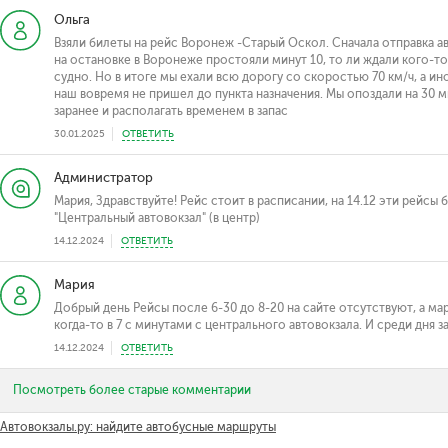
Ольга
Взяли билеты на рейс Воронеж -Старый Оскол. Сначала отправка ав
на остановке в Воронеже простояли минут 10, то ли ждали кого-т
судно. Но в итоге мы ехали всю дорогу со скоростью 70 км/ч, а и
наш вовремя не пришел до пункта назначения. Мы опоздали на 30 м
заранее и располагать временем в запас
30.01.2025
ОТВЕТИТЬ
Администратор
Мария, Здравствуйте! Рейс стоит в расписании, на 14.12 эти рейсы
"Центральный автовокзал" (в центр)
14.12.2024
ОТВЕТИТЬ
Мария
Добрый день Рейсы после 6-30 до 8-20 на сайте отсутствуют, а мар
когда-то в 7 с минутами с центрального автовокзала. И среди дня за
14.12.2024
ОТВЕТИТЬ
Посмотреть более старые комментарии
Автовокзалы.ру: найдите автобусные маршруты