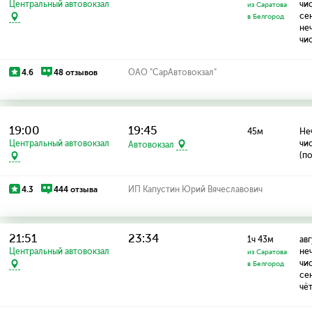
Центральный автовокзал
чи
из Саратова
се
в Белгород
не
чи
4.6
48 отзывов
ОАО "СарАвтовокзал"
19:00
19:45
45м
Не
Центральный автовокзал
чи
Автовокзал
(по
4.3
444 отзыва
ИП Капустин Юрий Вячеславович
21:51
23:34
1ч 43м
авг
Центральный автовокзал
не
из Саратова
чи
в Белгород
се
чё