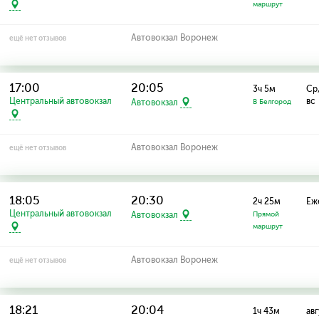
маршрут
Автовокзал Воронеж
ещё нет отзывов
17:00
20:05
3ч 5м
Ср,
Центральный автовокзал
вс
Автовокзал
В Белгород
Автовокзал Воронеж
ещё нет отзывов
18:05
20:30
2ч 25м
Еж
Центральный автовокзал
Автовокзал
Прямой
маршрут
Автовокзал Воронеж
ещё нет отзывов
18:21
20:04
1ч 43м
авг