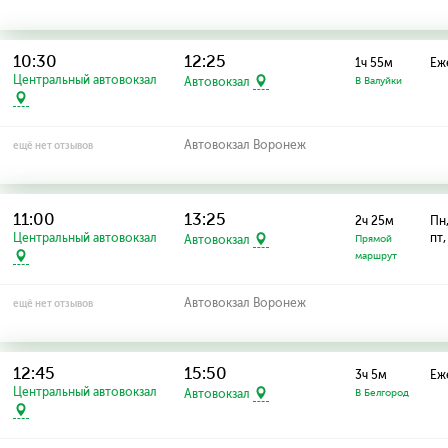
10:30
12:25
1ч 55м
Еж
Центральный автовокзал
Автовокзал
В Валуйки
Автовокзал Воронеж
ещё нет отзывов
11:00
13:25
2ч 25м
Пн,
Центральный автовокзал
пт,
Автовокзал
Прямой
маршрут
Автовокзал Воронеж
ещё нет отзывов
12:45
15:50
3ч 5м
Еж
Центральный автовокзал
Автовокзал
В Белгород